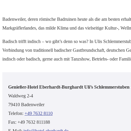
Badenweiler, deren römische Badruinen heute als die am besten erhalt
Markgräflerlandes, das milde Klima und das vielseitige Kultur-, Wel
Badisch trifft indisch – wo gibt’s denn so was? In Ulis Schlemmerstub
Verbindung von traditionell badischer Gastfreundschaft, deutschen Ger
indisch oder badisch, gerne auch mit Tanzshow, Betriebs- oder Familien
Genießer-Hotel Eberhardt-Burghardt Uli’s Schlemmerstuben
Waldweg 2-4
79410 Badenweiler
Telefon:
+49 7632 8110
Fax: +49 7632 811188
E-Mail:
info@hotel-eberhardt.de